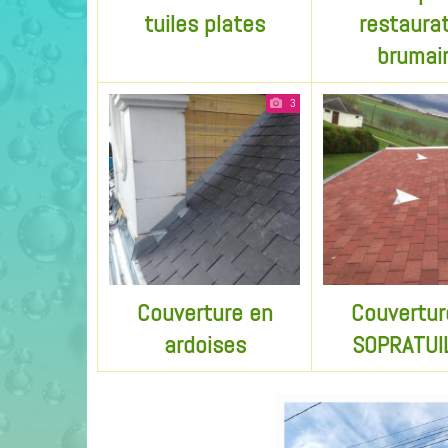
tuiles plates
restaura
brumai
3
Couverture en
Couvertur
ardoises
SOPRATU