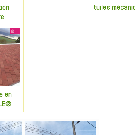
tion
tuiles mécani
re
3
e en
ILE®